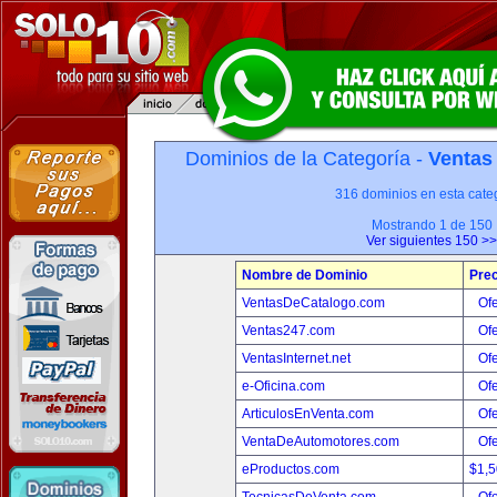
Dominios de la Categoría -
Ventas
316 dominios en esta categ
Mostrando 1 de 150
Ver siguientes 150 >>
Nombre de Dominio
Prec
VentasDeCatalogo.com
Ofe
Ventas247.com
Ofe
VentasInternet.net
Ofe
e-Oficina.com
Ofe
ArticulosEnVenta.com
Ofe
VentaDeAutomotores.com
Ofe
eProductos.com
$1,