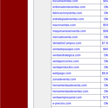
escuelaventas.com
$6
entrenadordeventas.com
Ofe
fabricacionyventa.com
Ofe
estrategiadeventas.com
Ofe
macroventas.com
$5
maquinariasenventa.com
$9
mercadoventa.com
Ofe
VentaDeCampos.com
$7,
ventadepasajes.com
$6
ventaestrategica.com
Ofe
ventaporcorreo.com
Ofe
ventaproductos.com
Ofe
webpago.com
$9,
zonadeventa.com
Ofe
herramientasdeventa.com
Ofe
herramientasdeventas.com
Ofe
ventaempresarial.com
$7
e-precios.com
Ofe