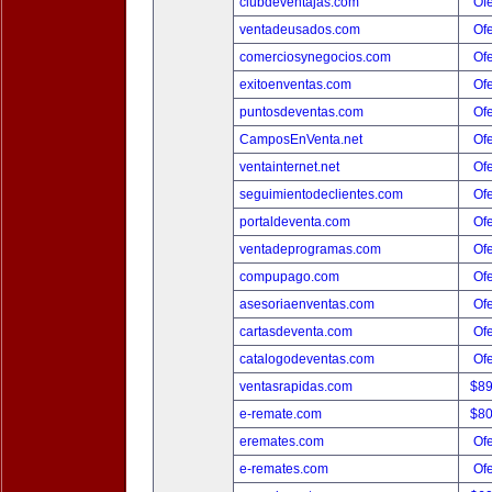
clubdeventajas.com
Ofe
ventadeusados.com
Ofe
comerciosynegocios.com
Ofe
exitoenventas.com
Ofe
puntosdeventas.com
Ofe
CamposEnVenta.net
Ofe
ventainternet.net
Ofe
seguimientodeclientes.com
Ofe
portaldeventa.com
Ofe
ventadeprogramas.com
Ofe
compupago.com
Ofe
asesoriaenventas.com
Ofe
cartasdeventa.com
Ofe
catalogodeventas.com
Ofe
ventasrapidas.com
$8
e-remate.com
$8
eremates.com
Ofe
e-remates.com
Ofe