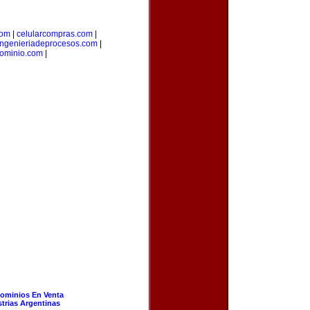
com
|
celularcompras.com
|
ingenieriadeprocesos.com
|
dominio.com
|
ominios En Venta
strias Argentinas