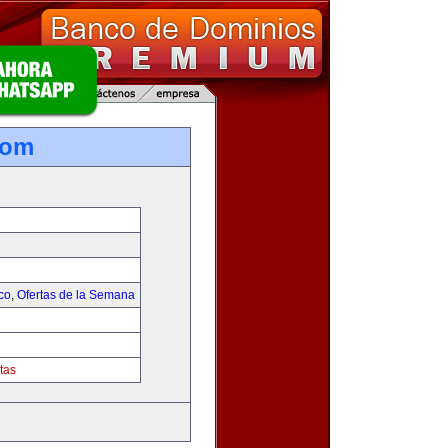
com
co
,
Ofertas de la Semana
tas